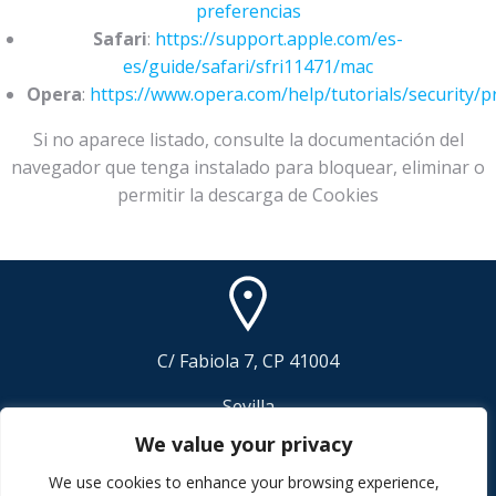
preferencias
Safari
:
https://support.apple.com/es-
es/guide/safari/sfri11471/mac
Opera
:
https://www.opera.com/help/tutorials/security/pr
Si no aparece listado, consulte la documentación del
navegador que tenga instalado para bloquear, eliminar o
permitir la descarga de Cookies
C/ Fabiola 7, CP 41004
Sevilla
We value your privacy
We use cookies to enhance your browsing experience,
© 2026 Real de Plata SL